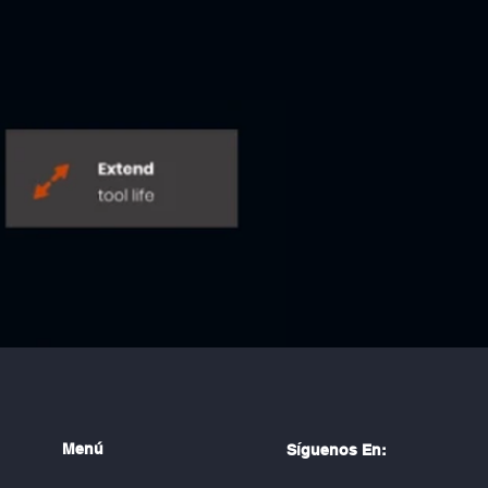
í
Menú
S
guenos En: