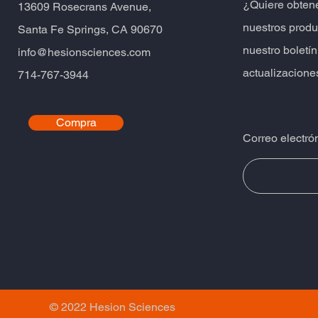
​¿Quiere obten
​13609 Rosecrans Avenue,
nuestros produ
Santa Fe Springs, CA 90670
nuestro boletín
info@hesionsciences.com
actualizacione
714-767-3944
Compra
Correo electró
© 2022 Hesion Sciences