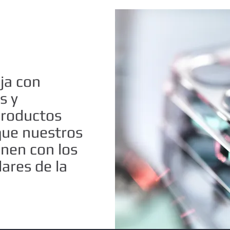
ja con
s y
productos
que nuestros
nen con los
ares de la